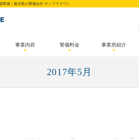
場警備｜鹿児島の警備会社 サンプラスワン
事業内容
警備料金
事業所紹介
交通誘導警備業務
イベント警備業務
列車見張り業務
ご依頼はこちら
施設警備業務
機械警備業務
駐車場警備
中央事業所ベース
薩摩川内営業所
南さつま営業所
さつま町出張所
北九州支店
霧島営業所
出水営業所
都城営業所
熊毛出張所
本社
2017年5月