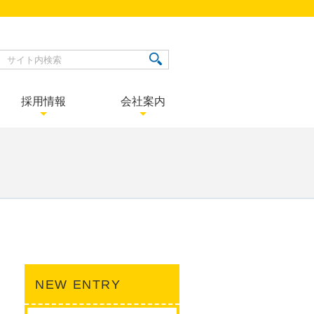
採用情報
会社案内
アルバイト大募集!!
仕事内容を知る
警備員教育制度
スタッフ紹介
働くメリット
採用の流れ
採用のFAQ
一般事業主行動計画
社内の取り組み
サービスのFAQ
警備業標識
警備実績
配置係のスタッフ紹介
鹿児島営業所 業務
鹿児島営業所 業務
交通警備員の1日
部 稲常 博子
係 平 安男
NEW ENTRY